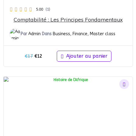
5.00
(1)
Comptabilité : Les Principes Fondamentaux
Par
Admin
Dans
Business
,
Finance
,
Master class
Le
Le
Ajouter au panier
€
17
€
12
prix
prix
initial
actuel
était :
est :
€17.
€12.