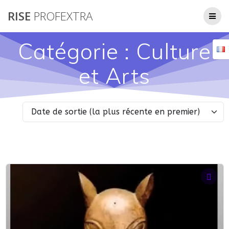
Passer
RISE
PROFEXTRA
au
contenu
Catégorie :
Culture
et Arts