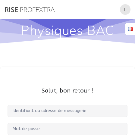
Passer
RISE
PROFEXTRA
au
contenu
Physiques BAC
Salut, bon retour !