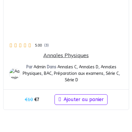
5.00
(3)
Annales Physiques
Par
Admin
Dans
Annales C
,
Annales D
,
Annales
Physiques
,
BAC
,
Préparation aux examens
,
Série C
,
Série D
Le
Le
Ajouter au panier
€
10
€
7
prix
prix
initial
actuel
était :
est :
€10.
€7.