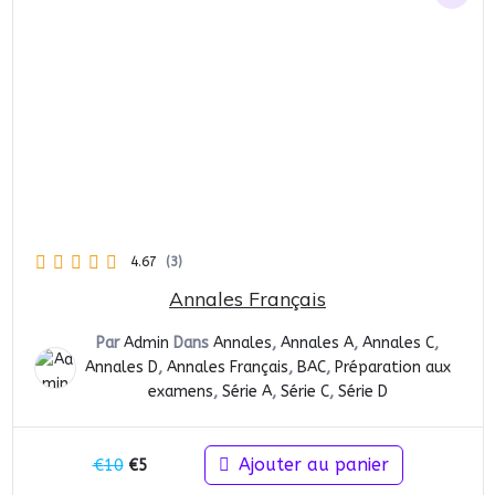
4.67
(3)
Annales Français
Par
Admin
Dans
Annales
,
Annales A
,
Annales C
,
Annales D
,
Annales Français
,
BAC
,
Préparation aux
examens
,
Série A
,
Série C
,
Série D
Le
Le
Ajouter au panier
€
10
€
5
prix
prix