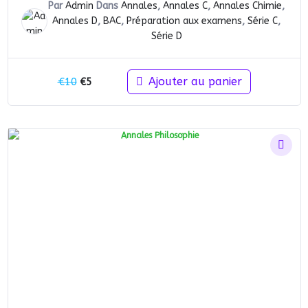
Par
Admin
Dans
Annales
,
Annales C
,
Annales Chimie
,
Annales D
,
BAC
,
Préparation aux examens
,
Série C
,
Série D
Le
Le
Ajouter au panier
€
10
€
5
prix
prix
initial
actuel
était :
est :
€10.
€5.