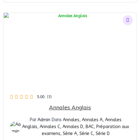
initial
actuel
était :
est :
€10.
€5.
5.00
(3)
Annales Anglais
Par
Admin
Dans
Annales
,
Annales A
,
Annales
Anglais
,
Annales C
,
Annales D
,
BAC
,
Préparation aux
examens
,
Série A
,
Série C
,
Série D