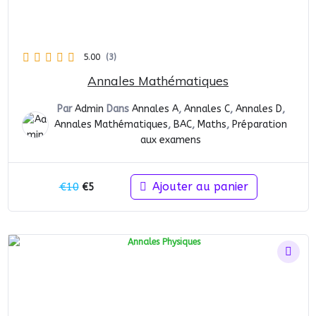
5.00
(3)
Annales Mathématiques
Par
Admin
Dans
Annales A
,
Annales C
,
Annales D
,
Annales Mathématiques
,
BAC
,
Maths
,
Préparation
aux examens
Le
Le
Ajouter au panier
€
10
€
5
prix
prix
initial
actuel
était :
est :
€10.
€5.