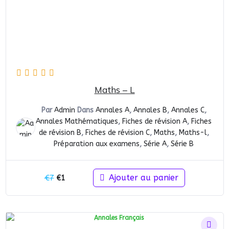
Maths – L
Par
Admin
Dans
Annales A
,
Annales B
,
Annales C
,
Annales Mathématiques
,
Fiches de révision A
,
Fiches
de révision B
,
Fiches de révision C
,
Maths
,
Maths-l
,
Préparation aux examens
,
Série A
,
Série B
Le
Le
Ajouter au panier
€
7
€
1
prix
prix
initial
actuel
était :
est :
€7.
€1.