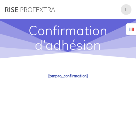
Passer
RISE
PROFEXTRA
au
contenu
Confirmation
d’adhésion
[pmpro_confirmation]