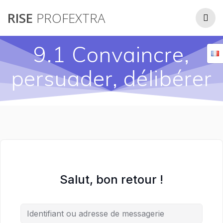
Passer
RISE
PROFEXTRA
au
contenu
9.1 Convaincre,
persuader, délibérer
Salut, bon retour !