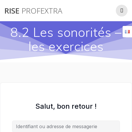
Passer
RISE
PROFEXTRA
au
contenu
8.2 Les sonorités –
les exercices
Salut, bon retour !