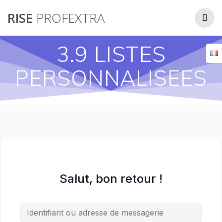
Passer
RISE
PROFEXTRA
au
contenu
3.9 LISTES
PERSONNALISEES
Salut, bon retour !