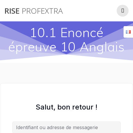
Passer
RISE
PROFEXTRA
au
contenu
10.1 Enoncé
épreuve 10 Anglais
Salut, bon retour !