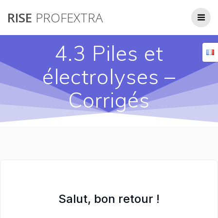
Passer
RISE
PROFEXTRA
au
contenu
4.3 Piles et
électrolyses –
Corrigés
Salut, bon retour !