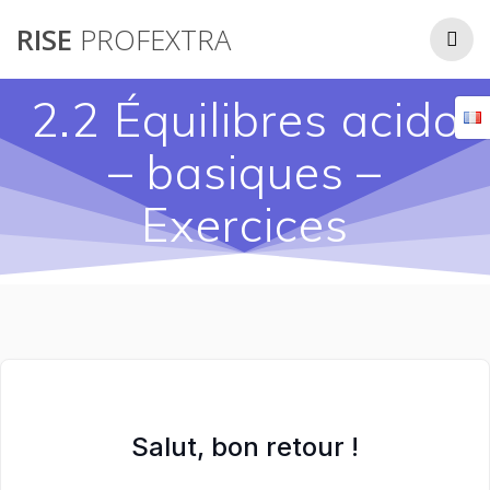
Passer
RISE
PROFEXTRA
au
contenu
2.2 Équilibres acido
– basiques –
Exercices
Salut, bon retour !