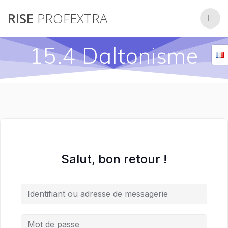
Passer
RISE
PROFEXTRA
au
contenu
15.4 Daltonisme
Salut, bon retour !