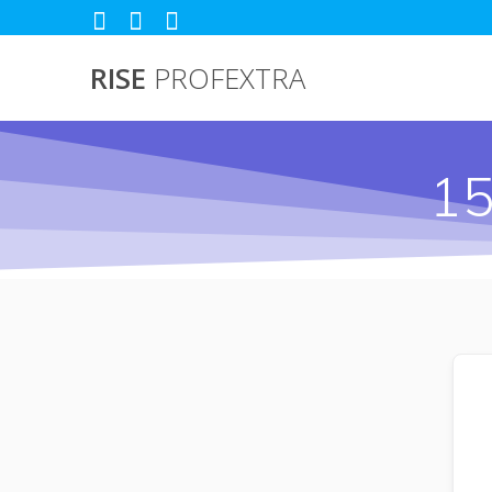
Passer
au
contenu
RISE
PROFEXTRA
15