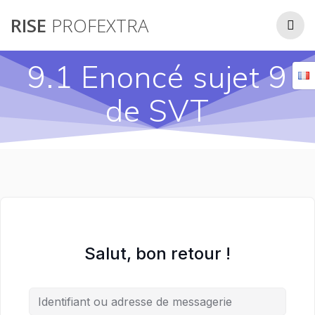
Passer
RISE
PROFEXTRA
au
contenu
9.1 Enoncé sujet 9
de SVT
Salut, bon retour !