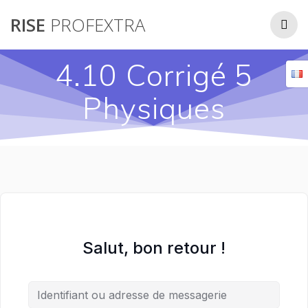
Passer
RISE
PROFEXTRA
au
contenu
4.10 Corrigé 5
Physiques
Salut, bon retour !