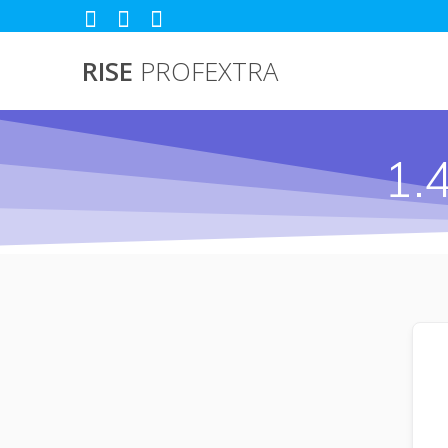
Passer
au
contenu
RISE
PROFEXTRA
1.