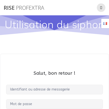
Passer
RISE
PROFEXTRA
au
contenu
Utilisation du siphon
Salut, bon retour !