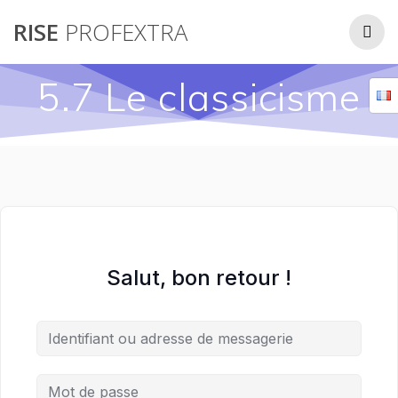
Passer
RISE
PROFEXTRA
au
contenu
5.7 Le classicisme
Salut, bon retour !