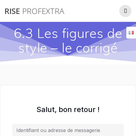
Passer
RISE
PROFEXTRA
au
contenu
6.3 Les figures de
style – le corrigé
Salut, bon retour !