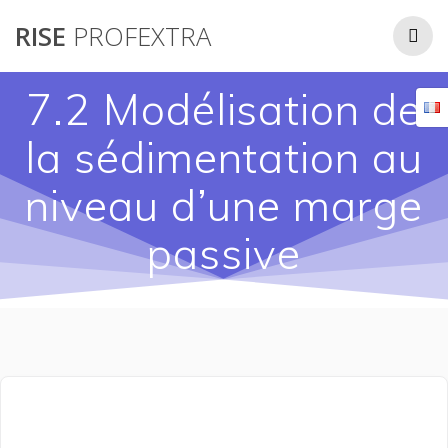
Passer
RISE
PROFEXTRA
au
contenu
7.2 Modélisation de
la sédimentation au
niveau d’une marge
passive