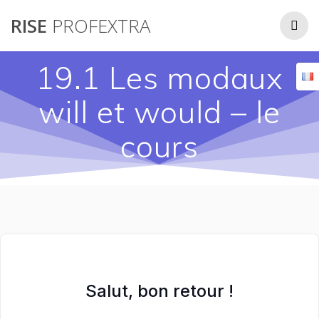
Passer
RISE
PROFEXTRA
au
contenu
19.1 Les modaux
will et would – le
cours
Salut, bon retour !