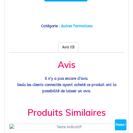
de
€10.
€5.
Tableau
croise
dynamique
Catégorie :
Autres formations
Avis (0)
Avis
Il n’y a pas encore d’avis.
Seuls les clients connectés ayant acheté ce produit ont la
possibilité de laisser un avis.
Produits Similaires
Promo !