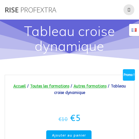
Passer
RISE
PROFEXTRA
au
contenu
Tableau croise
dynamique
Promo !
Accueil
/
Toutes les formations
/
Autres formations
/ Tableau
croise dynamique
Le
Le
€
5
€
10
prix
prix
initial
actuel
quantité
était :
est :
Ajouter au panier