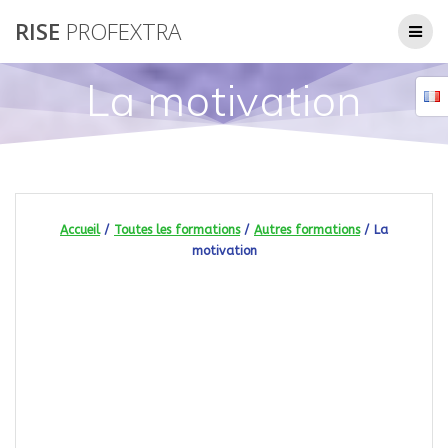
Passer
RISE
PROFEXTRA
au
contenu
La motivation
Accueil
/
Toutes les formations
/
Autres formations
/ La
motivation