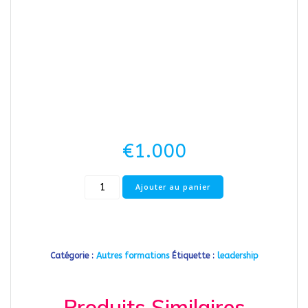
€
1.000
quantité
Ajouter au panier
de
La
motivation
Catégorie :
Autres formations
Étiquette :
leadership
Produits Similaires