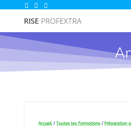
Passer
au
contenu
RISE
PROFEXTRA
An
Accueil
/
Toutes les formations
/
Préparation 