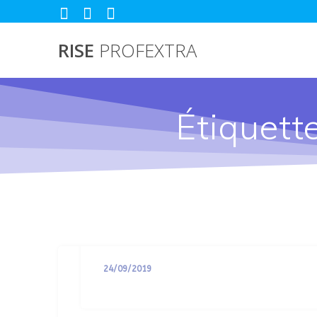
Passer
au
contenu
RISE
PROFEXTRA
Étiquett
Les Lois Du Succès
24/09/2019